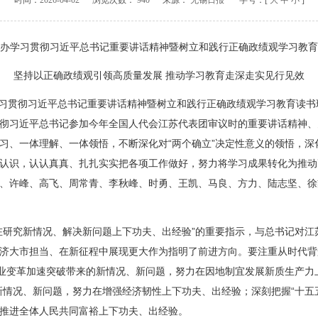
时间：
2026-04-02
浏览次数：
940
来源：
无锡日报
字号：[
大
中
小
]
办学习贯彻习近平总书记重要讲话精神暨树立和践行正确政绩观学习教育
坚持以正确政绩观引领高质量发展 推动学习教育走深走实见行见效
习贯彻习近平总书记重要讲话精神暨树立和践行正确政绩观学习教育读书
彻习近平总书记参加今年全国人代会江苏代表团审议时的重要讲话精神、
习、一体理解、一体领悟，不断深化对“两个确立”决定性意义的领悟，深化
认识，认认真真、扎扎实实把各项工作做好，努力将学习成果转化为推动
、许峰、高飞、周常青、李秋峰、时勇、王凯、马良、方力、陆志坚、徐
研究新情况、解决新问题上下功夫、出经验”的重要指示，与总书记对江
济大市担当、在新征程中展现更大作为指明了前进方向。要注重从时代背
产业变革加速突破带来的新情况、新问题，努力在因地制宜发展新质生产力
新情况、新问题，努力在增强经济韧性上下功夫、出经验；深刻把握“十五
推进全体人民共同富裕上下功夫、出经验。