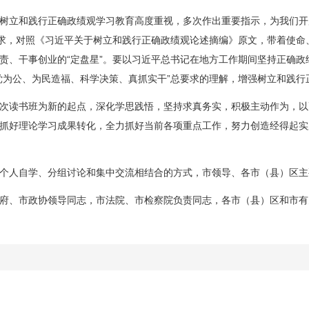
立和践行正确政绩观学习教育高度重视，多次作出重要指示，为我们开
要求，对照《习近平关于树立和践行正确政绩观论述摘编》原文，带着使命
责、干事创业的“定盘星”。要以习近平总书记在地方工作期间坚持正确政
党为公、为民造福、科学决策、真抓实干”总要求的理解，增强树立和践行
读书班为新的起点，深化学思践悟，坚持求真务实，积极主动作为，以
抓好理论学习成果转化，全力抓好当前各项重点工作，努力创造经得起实
人自学、分组讨论和集中交流相结合的方式，市领导、各市（县）区主
、市政协领导同志，市法院、市检察院负责同志，各市（县）区和市有