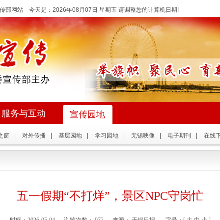
传部网站 今天是：
2026年08月07日 星期五 请调整您的计算机日期!
服务与互动
宣传园地
之窗
|
对外传播
|
基层园地
|
学习园地
|
无锡映像
|
电子期刊
|
在线
五一假期“不打烊”，景区NPC守岗忙