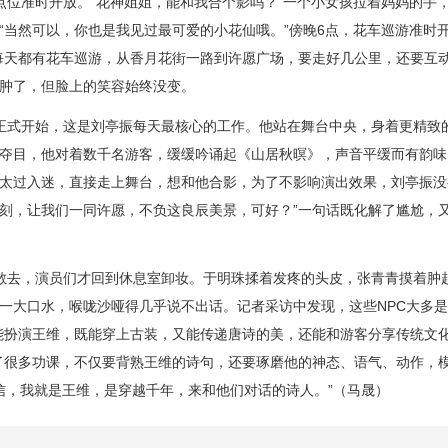
位准时开放。“花神姐姐，能和我合个影吗？”一个小女孩拉着妈妈的手
“当然可以，你也是我见过最可爱的小花仙哦。”傍晚6点，花车巡游准时
每天都有花车巡游，从香月花街一路到许愿广场，要走好几公里，还要互动
肿了，但脸上的笑容始终没变。
式开始，这是刘亭振每天最核心的工作。他站在舞台中央，身着更精致
夺目，他对着数千名游客，缓缓吟诵起《山居秋暝》，声音平缓而有韵味
太过入迷，直接走上舞台，想和他合影，为了不影响演出效果，刘亭振没
刻，让我们一同许愿，不负这良辰美景，可好？”一句话既化解了尴尬，
去，演员们才回到休息室卸妆。于明珠揉着发疼的头皮，张青青摸着肿
一大口水，喉咙沙哑得几乎说不出话。记者采访中发现，这些NPC大多是“
能扮演王维，既能穿上古装，又能传递唐诗的美，还能和游客分享传统文
了很多功课，不仅要背熟王维的诗句，还要琢磨他的神态、语气、动作，模
相信，我就是王维，是穿越千年，来和他们对话的诗人。”（马晟）