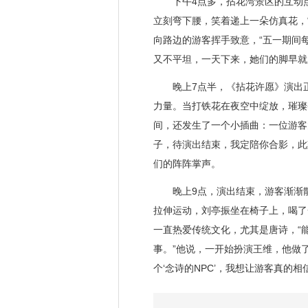
下午4点多，拈花湾景区的互动点
立刻弯下腰，笑着递上一朵仿真花，
向路边的游客挥手致意，“五一期间
又不平坦，一天下来，她们的脚早就
晚上7点半，《拈花许愿》演出正
力量。当打铁花在夜空中绽放，璀璨
间，还发生了一个小插曲：一位游客
子，待演出结束，我定陪你合影，此
们的阵阵掌声。
晚上9点，演出结束，游客渐渐散
拉伸运动，刘亭振坐在椅子上，喝了
一直热爱传统文化，尤其是唐诗，“
事。”他说，一开始扮演王维，他做
个‘念诗的NPC’，我想让游客真的