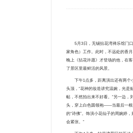
5月3日，无锡拈花湾禅乐馆门口、
家角色）工作。此时，不远处的香月
晚上《拈花许愿》才登场的他，在客
了景区里最鲜活的风景。
下午1点多，距离演出还有两个小
头顶，“花神的妆造讲究温婉，光是
帖，不然拍出来不好看。”另一边，
头，穿上白色圆领袍——当最后一根
的“诗佛”。饰演小花仙子的周婉婷
会紧张。”