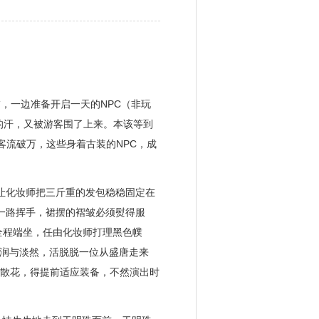
，一边准备开启一天的NPC（非玩
的汗，又被游客围了上来。本该等到
客流破万，这些身着古装的NPC，成
让化妆师把三斤重的发包稳稳固定在
要一路挥手，裙摆的褶皱必须熨得服
全程端坐，任由化妆师打理黑色幞
润与淡然，活脱脱一位从盛唐走来
女散花，得提前适应装备，不然演出时