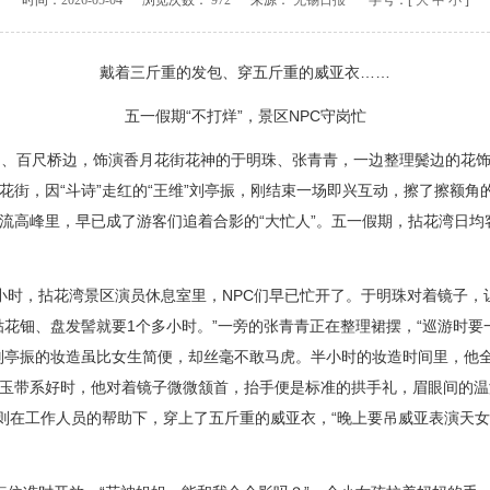
时间：
2026-05-04
浏览次数：
972
来源：
无锡日报
字号：[
大
中
小
]
戴着三斤重的发包、穿五斤重的威亚衣……
五一假期“不打烊”，景区NPC守岗忙
百尺桥边，饰演香月花街花神的于明珠、张青青，一边整理鬓边的花饰
花街，因“斗诗”走红的“王维”刘亭振，刚结束一场即兴互动，擦了擦额角
流高峰里，早已成了游客们追着合影的“大忙人”。五一假期，拈花湾日均
时，拈花湾景区演员休息室里，NPC们早已忙开了。于明珠对着镜子，
贴花钿、盘发髻就要1个多小时。”一旁的张青青正在整理裙摆，“巡游时
刘亭振的妆造虽比女生简便，却丝毫不敢马虎。半小时的妆造时间里，他
玉带系好时，他对着镜子微微颔首，抬手便是标准的拱手礼，眉眼间的温
，则在工作人员的帮助下，穿上了五斤重的威亚衣，“晚上要吊威亚表演天