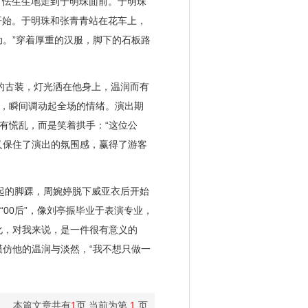
，怯生生地走到于明珠面前。于明珠
开始。于明珠和张青青站在花车上，
。”穿着厚重的汉服，脚下的石板路
的古装，灯光洒在他身上，温润而有
，瞬间调动起全场的情绪。演出期
有慌乱，而是笑着拱手：“这位公
又保住了演出的氛围感，赢得了游客
起的脚踝，周婉婷脱下威亚衣后开始
00后”，像刘亭振毕业于表演专业，
化，对我来说，是一件很有意义的
仿他的温润与淡然，“我不想只做一
本篇文章共有
1
页 当前为第
1
页