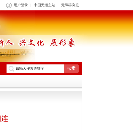
用户登录
中国无锡主站
无障碍浏览
相连