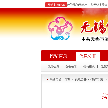
网站支持IPv6
欢迎访问无锡市中共无锡市委宣
网站首页
信息公开
动态信息
|
公告公示
|
机构概况
|
政策
当前位置：
首页
>>
信息公开
>>
要闻动态
>>
我