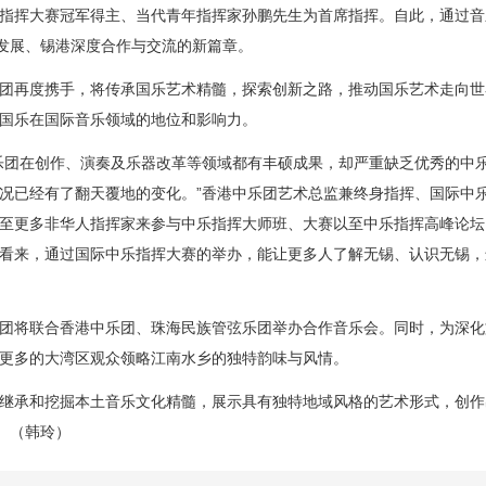
指挥大赛冠军得主、当代青年指挥家孙鹏先生为首席指挥。自此，通过音
合发展、锡港深度合作与交流的新篇章。
再度携手，将传承国乐艺术精髓，探索创新之路，推动国乐艺术走向世
国乐在国际音乐领域的地位和影响力。
团在创作、演奏及乐器改革等领域都有丰硕成果，却严重缺乏优秀的中乐
况已经有了翻天覆地的变化。”香港中乐团艺术总监兼终身指挥、国际中
至更多非华人指挥家来参与中乐指挥大师班、大赛以至中乐指挥高峰论坛
看来，通过国际中乐指挥大赛的举办，能让更多人了解无锡、认识无锡，
将联合香港中乐团、珠海民族管弦乐团举办合作音乐会。同时，为深化
更多的大湾区观众领略江南水乡的独特韵味与风情。
承和挖掘本土音乐文化精髓，展示具有独特地域风格的艺术形式，创作
。（韩玲）