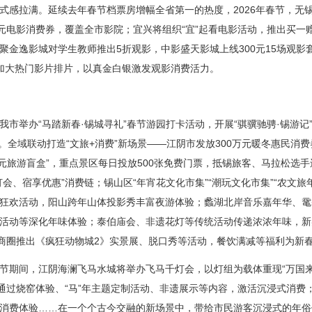
感拉满。延续去年春节档票房增幅全省第一的热度，2026年春节，无
元电影消费券，覆盖全市影院；宜兴将组织“宜”起看电影活动，推出买一
聚金逸影城对学生教师推出5折观影，中影盛天影城上线300元15场观影
加大热门影片排片，以真金白银激发观影消费活力。
举办“马踏新春·锡城寻礼”春节游园打卡活动，开展“骐骥驰骋·锡游记”
场。全域联动打造“文旅+消费”新场景——江阴市发放300万元暖冬惠民
6元旅游盲盒”，重点景区每日投放500张免费门票，抵锡旅客、马拉松选
会、宿享优惠”消费链；锡山区“年宵花文化市集”“潮玩文化市集”“农文
狂欢活动，阳山跨年山体投影秀丰富夜游体验；蠡湖北岸音乐嘉年华、鼋
活动等深化年味体验；泰伯庙会、非遗花灯等传统活动传递浓浓年味，新
等商圈推出《疯狂动物城2》实景展、脱口秀等活动，餐饮满减等福利为新
间，江阴海澜飞马水城将举办飞马千灯会，以灯组为载体重现“万国来朝
通过烧窑体验、“马”年主题定制活动、非遗展示等内容，激活沉浸式消费
消费体验……在一个个古今交融的新场景中，带给市民游客沉浸式的年俗