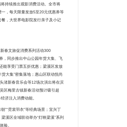
锡将持续推出观影消费活动。全市将
赠一，每天限量发放5至20元优惠券等
套餐，大世界电影院发行亲子及小记
新春文旅促消费系列活动300
消费券，同步推出中山公园年货大集、飞
手还能享受门票五折优惠；梁溪区发放
旅年货大集”密集落地；惠山区联动悦尚
头渚新春音乐会等12场次演出将在滨
吴区梅里古镇新春活动预计吸引超
春经济注入消费动能。
”“霓裳羽衣”等经典场景；宜兴丁
；梁溪区全域联动举办“灯映梁溪”系列
体验。