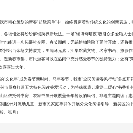
市精心策划的新春“超级菜单”中，始终贯穿着对传统文化的创新表达，
各场馆还将纷纷解锁跨界新玩法。一场“锡博奇喵夜”吸引众多爱猫人士
时也能进一步拓展社交圈。春节期间，无锡博物院除了延时开放，还将推
馆推出百余场文博展览，围绕马元素，汇集馆藏文物、名家书画、摄影作
、逛新春市集，市民游客可以在热闹中充分感受春节的独特魅力；还有“茉
欢欢喜喜过大年。
文化年”成为春节新时尚。马年春节，我市“全民阅读春风行动”多点开花
宜兴市量身打造五大特色阅读关爱活动，为特殊家庭儿童送上暖心“书香礼包
山区依托钟书房、农家书屋开展覆盖全年龄段的民俗、非遗主题阅读；惠山
；滨湖区针对流动儿童、新市民家庭等群体开展分众化阅读引导；新吴区的
玲、张月）