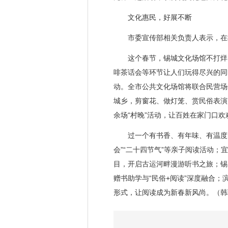
文化惠民，好展不断
市委宣传部相关负责人表示，在我
这个春节，锡城文化场馆不打烊，
啡茶话会等环节让人们玩得尽兴的同
动。全市公共文化场馆将联合民营场
城乡，剪窗花、做灯笼、赏民俗表演
余场“村晚”活动，让百姓在家门口
过一个有书香、有年味、有温度的“
会”“二十四节气”等亲子阅读活动；
目，开启古运河畔漫游听书之旅；锡
赠书助学与“民俗+阅读”深度融合
形式，让阅读成为新春新风尚。（韩