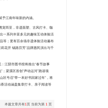
赋予江南年味新的内涵。
携宠而至，非遗面塑、古风打卡、咖
出一系列丰富多元的趣味互动体验活
品等；更有百余场非遗体验活动遍布
莉花开 锡路芬芳”品牌惠民演出与千
：江阴市图书馆将推出“春节故事
”；梁溪区首创“声动运河”跑读项
区号召“带一本好书回家过年”，将
书香活动涵盖集章打卡、亲子阅读等
本篇文章共有
1
页 当前为第
1
页