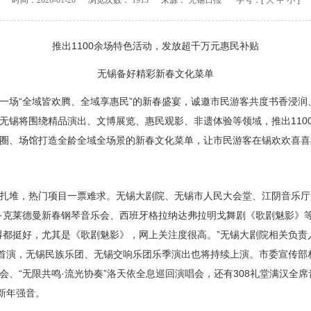
时间：
2026-01-20
浏览次数：
1913
来源：
无锡日报
字号：[
大
中
小
]
推出1100余场特色活动，发放超千万元惠民补贴
无锡备好精彩新春文化菜单
场“全域皆欢腾、全域享惠民”的新春盛宴，诚邀市民游客共度书香浸润
无锡将围绕精品演出、文博展览、惠民观影、非遗体验等领域，推出110
圈、场馆打造全龄全域全场景的新春文化菜单，让市民游客在锡欢欢喜喜
堆，热门项目一票难求。无锡大剧院、无锡市人民大会堂、江阴音乐厅等
·克莱德曼新春钢琴音乐会、西班牙格拉纳达弗拉明戈舞剧《歌剧魅影》
得都挺好，尤其是《歌剧魅影》，网上关注度很高。”无锡大剧院相关负责
日首演，无锡民族乐团、无锡交响乐团乐季演出也将持续上演。市委宣传部
会、“无限共鸣·流光协奏”洛天依全息巡回演唱会，还有308礼堂满汉全
新年强音。