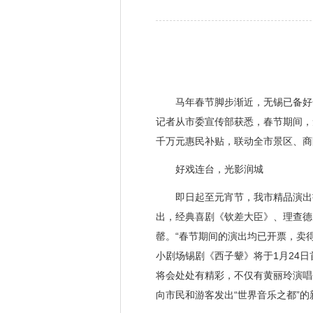
马年春节脚步渐近，无锡已备好一
记者从市委宣传部获悉，春节期间，
千万元惠民补贴，联动全市景区、商
好戏连台，光影润城
即日起至元宵节，我市精品演出扎
出，经典喜剧《钦差大臣》、理查德
罄。“春节期间的演出均已开票，卖
小剧场锡剧《西子颦》将于1月24
将会处处有精彩，不仅有黄丽玲演唱
向市民和游客发出“世界音乐之都”的