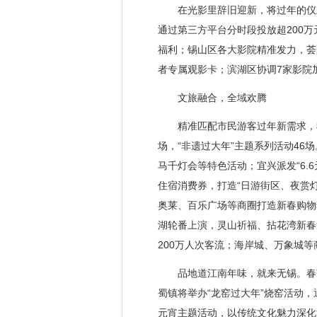
在光影里辞旧迎新，将过年的仪式
通过第三方平台分时段投放超200万
福利；锡山区各大影院精准发力，荟
者专属观影卡；滨湖区协调7家影院
文旅融合，全域欢腾
精准匹配市民游客过年新需求，我市
场，“非遗过大年”主题系列活动46
马千灯会等特色活动；宜兴派发“6.
住宿消费券，打造“日游街区、夜赏灯
奥莱、百乐广场等商圈打造新春购物
湖轮番上演，灵山祈福、拈花湾新春
200万人次客流；海岸城、万象城
品地道江南年味，就来无锡。春节期
蜀镇将举办“龙窑过大年”烧窑活动，
元宵主题活动，以传统文化魅力深化