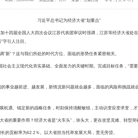
时间：
2026-03-06
浏览次数：
1211
来源：
无锡日报
字号：[
大
中
小
]
习近平总书记为经济大省“划重点”
加十四届全国人大四次会议江苏代表团审议时强调，江苏等经济大省处在
新”字引人注目。
“新”？这与我们所处的时代方位、面临的形势任务紧密相关。
社会主义现代化夯实基础、全面发力的关键时期。完成目标任务，“需要
的事业越前进、越发展，新情况新问题就会越多，面临的风险和挑战就会
机遇、锚定新的战略任务，时刻保持清醒敏锐，主动识变应变求变，才
省的重要作用？经济大省是“火车头”，块头大，更在攻坚克难、转型突
长的贡献率为62.2％。以大省担当托举发展大局，责无旁贷。