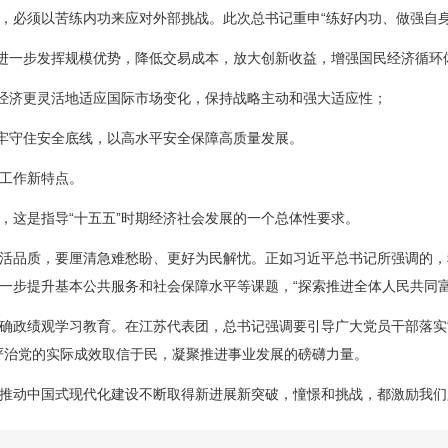
必须以苦练内功来应对外部挑战。此次总书记重申“练好内功、做强自身
进一步发挥规模优势，降低交易成本，放大创新收益，增强国民经济循环
经济更灵活地适应国际市场变化，保持战略主动和强大适应性；
牢守住安全底线，以高水平安全保障高质量发展。
工作新特点。
这是指导“十五五”时期经济社会发展的一个总体性要求。
品质，要厘清急难愁盼、更好为民解忧。正如习近平总书记所强调的，
一步提升基本公共服务和社会保障水平等课题，“探索推进全体人民共同富
政绩观学习教育。在江苏代表团，总书记强调要引导广大党员干部落实“
严治党的实际成效取信于民，凝聚推进事业发展的磅礴力量。
动中国式现代化建设不断取得新进展新突破，憧憬和挑战，都激励我们只