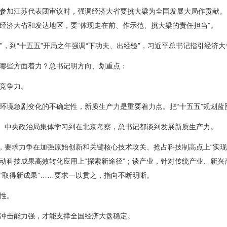
加江苏代表团审议时，强调经济大省要挑大梁为全国发展大局作贡献。
经济大省和发达地区，要“体现走在前、作示范、挑大梁的责任担当”。
”，到“十五五”开局之年强调“下功夫、出经验”，习近平总书记指引经济
些方面着力？总书记明方向、划重点：
竞争力。
急剧变化的不确定性，新质生产力是重要着力点。把“十五五”规划蓝图
、中央政治局集体学习到在北京考察，总书记都谈到发展新质生产力。
要求力争在加强原始创新和关键核心技术攻关、抢占科技制高点上“实现
动科技成果高效转化应用上“探索新途径”；谈产业，针对传统产业、新兴产
“取得新成果”……要求一以贯之，指向不断明晰。
性。
击能力强，才能支撑全国经济大盘稳定。