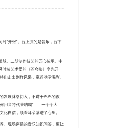
时“开张”。台上演的是音乐，台下
根脉、二胡制作技艺的匠心传承、中
灵时装艺术团的《苍穹唤》率先开
特们走出别样风采，赢得满堂喝彩。
的发展脉络切入，不讲干巴巴的教
何用音符代替呐喊”……一个个大
文化自信，顺着耳朵落进了心里。
养。现场穿插的音乐知识问答，更让