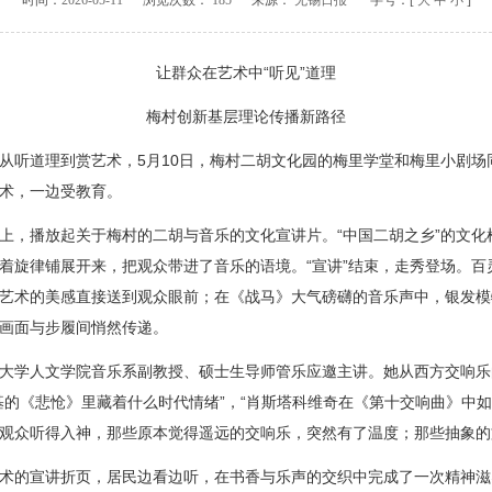
时间：
2026-05-11
浏览次数：
185
来源：
无锡日报
字号：[
大
中
小
]
让群众在艺术中“听见”道理
梅村创新基层理论传播新路径
道理到赏艺术，5月10日，梅村二胡文化园的梅里学堂和梅里小剧场同
术，一边受教育。
，播放起关于梅村的二胡与音乐的文化宣讲片。“中国二胡之乡”的文化
着旋律铺展开来，把观众带进了音乐的语境。“宣讲”结束，走秀登场。百
艺术的美感直接送到观众眼前；在《战马》大气磅礴的音乐声中，银发模
画面与步履间悄然传递。
学人文学院音乐系副教授、硕士生导师管乐应邀主讲。她从西方交响乐
基的《悲怆》里藏着什么时代情绪”，“肖斯塔科维奇在《第十交响曲》中如
观众听得入神，那些原本觉得遥远的交响乐，突然有了温度；那些抽象的
的宣讲折页，居民边看边听，在书香与乐声的交织中完成了一次精神滋